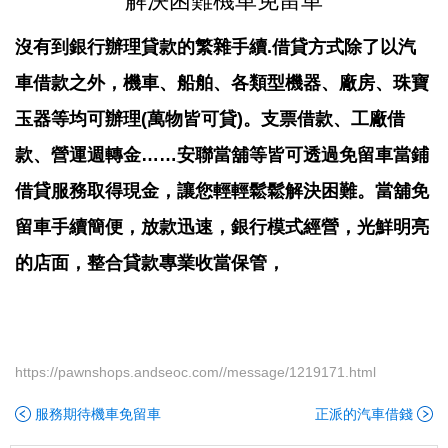
解決困難機車免留車
沒有到銀行辦理貸款的繁雜手續.借貸方式除了以汽
車借款之外，機車、船舶、各類型機器、廠房、珠寶
玉器等均可辦理(萬物皆可貸)。支票借款、工廠借
款、營運週轉金……安聯當舖等皆可透過免留車當鋪
借貸服務取得現金，讓您輕輕鬆鬆解決困難。當舖免
留車手續簡便，放款迅速，銀行模式經營，光鮮明亮
的店面，整合貸款專業收當保管，
https://pawnshops.andseoc.com//message/1219171.html
服務期待機車免留車
正派的汽車借錢