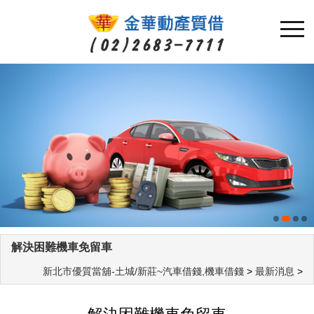
解決困難機車免留車
新北市優質當舖-土城/新莊~汽車借錢,機車借錢
>
最新消息
>