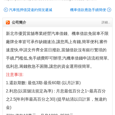
汽車抵押借貸違約情況遞減
機車借款應急手續簡便
公司簡介
詳細...
新北市優質當舖專業經營汽車借錢、機車借款免留車不限
廠牌全車皆可承作缺錢速洽,讓您馬上有錢,簡單便利,審件
速度快,申請文件齊全當日撥款,當舖借款沒有銀行繁瑣的
手續,門檻低,免手續費即可辦理,汽機車借錢申請流程簡單,
低利息,籌錢救急不困難,讓您的資金運用很簡單。
注意事項:
1.還款期數: 最低3期-最長60期 (以月計算)
2.利息(以當舖法規定為準) : 月息最低百分之1~最高百分
之2.5[年利率最高百分之30] (提早結清以日計算，無違約
金)